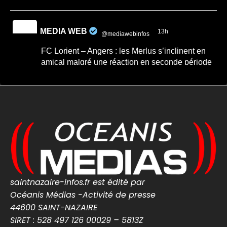
MEDIA WEB
13h
@mediawebinfos
·
FC Lorient – Angers : les Merlus s’inclinent en
amical malgré une réaction en seconde période
FC Lorient – Angers : les Merlus s’inclinent
en amical malgré une réaction en seconde
période -...
FC Lorient – Angers : les Merlus s’inclinent
2-1 en match amical à Inzinzac-Lochrist.
Résumé, buts et réacti...
lorient-infos.fr
0
0
Twitter
saintnazaire-infos.fr est édité par
MEDIA WEB
7 Août
Océanis Médias -Activité de presse
@mediawebinfos
·
44600 SAINT-NAZAIRE
Une arnaque aux faux agents refait surface en
SIRET : 528 497 126 00029 – 5813Z
Loire-Atlantique : la police appelle à la vigilance