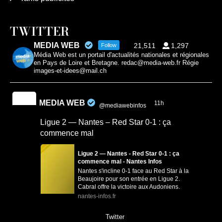
TWITTER
MEDIA WEB
21,511
1,297
Follow
Média Web est un portail d'actualités nationales et régionales
en Pays de Loire et Bretagne. redac@media-web.fr Régie
images-et-idees@mail.ch
MEDIA WEB
11h
@mediawebinfos
·
Ligue 2 — Nantes – Red Star 0-1 : ça
commence mal
Ligue 2 — Nantes - Red Star 0-1 : ça
commence mal - Nantes Infos
Nantes s'incline 0-1 face au Red Star à la
Beaujoire pour son entrée en Ligue 2.
Cabral offre la victoire aux Audoniens.
nantes-infos.fr
0
0
Twitter