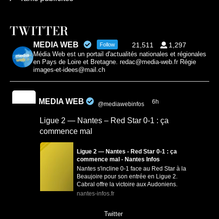
TWITTER
MEDIA WEB
21,511
1,297
Follow
Média Web est un portail d'actualités nationales et régionales
en Pays de Loire et Bretagne. redac@media-web.fr Régie
images-et-idees@mail.ch
MEDIA WEB
6h
@mediawebinfos
·
Ligue 2 — Nantes – Red Star 0-1 : ça
commence mal
Ligue 2 — Nantes - Red Star 0-1 : ça
commence mal - Nantes Infos
Nantes s'incline 0-1 face au Red Star à la
Beaujoire pour son entrée en Ligue 2.
Cabral offre la victoire aux Audoniens.
nantes-infos.fr
0
0
Twitter