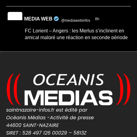
MEDIA WEB
8h
@mediawebinfos
·
FC Lorient – Angers : les Merlus s’inclinent en
amical malgré une réaction en seconde période
FC Lorient – Angers : les Merlus s’inclinent
en amical malgré une réaction en seconde
période -...
FC Lorient – Angers : les Merlus s’inclinent
2-1 en match amical à Inzinzac-Lochrist.
Résumé, buts et réacti...
lorient-infos.fr
0
0
Twitter
saintnazaire-infos.fr est édité par
MEDIA WEB
7 Août
Océanis Médias -Activité de presse
@mediawebinfos
·
44600 SAINT-NAZAIRE
Une arnaque aux faux agents refait surface en
SIRET : 528 497 126 00029 – 5813Z
Loire-Atlantique : la police appelle à la vigilance