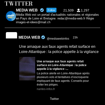
TWITTER
MEDIA WEB
21,509
1,297
Follow
Média Web est un portail d'actualités nationales et régionales
en Pays de Loire et Bretagne. redac@media-web.fr Régie
images-et-idees@mail.ch
MEDIA WEB
23h
@mediawebinfos
·
Une arnaque aux faux agents refait surface en
Loire-Atlantique : la police appelle à la vigilance
Une arnaque aux faux agents refait
surface en Loire-Atlantique : la police
appelle à la vigilance -...
La police alerte en Loire-Atlantique après
plusieurs vols et tentatives d’escroquerie
impliquant de faux agents. Conseils pour
éviter les pièges.
nantes-infos.fr
0
0
Twitter