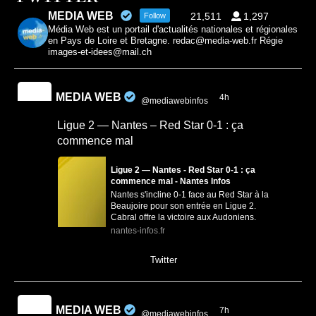
MEDIA WEB
21,511
1,297
Follow
Média Web est un portail d'actualités nationales et régionales
en Pays de Loire et Bretagne. redac@media-web.fr Régie
images-et-idees@mail.ch
MEDIA WEB
4h
@mediawebinfos
·
Ligue 2 — Nantes – Red Star 0-1 : ça
commence mal
Ligue 2 — Nantes - Red Star 0-1 : ça
commence mal - Nantes Infos
Nantes s'incline 0-1 face au Red Star à la
Beaujoire pour son entrée en Ligue 2.
Cabral offre la victoire aux Audoniens.
nantes-infos.fr
0
0
Twitter
MEDIA WEB
7h
@mediawebinfos
·