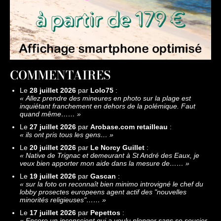
COMMENTAIRES
Le
28 juillet 2026
par
Lolo75
:
«
Allez prendre des mineures en photo sur la plage est
inquiétant franchement en dehors de la polémique. Faut
quand même……
»
Le
27 juillet 2026
par
Arobase.com retailleau
:
«
ils ont pris tous les gens…
»
Le
20 juillet 2026
par
Le Norcy Guillet
:
«
Native de Trignac et demeurant à St André des Eaux, je
veux bien apporter mon aide dans la mesure de……
»
Le
19 juillet 2026
par
Gascan
:
«
sur la foto on reconnaît bien minimo introvigné le chef du
lobby prosectes europeens agent actif des "nouvelles
minorités religieuses"……
»
Le
17 juillet 2026
par
Pepettos
:
«
Encore un inconscient qui a voulu plonger sans se soucier