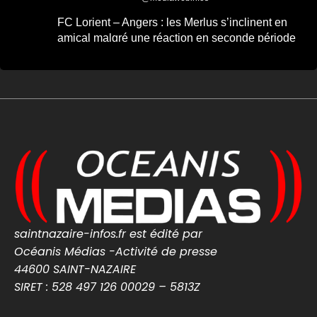
FC Lorient – Angers : les Merlus s’inclinent en
amical malgré une réaction en seconde période
FC Lorient – Angers : les Merlus s’inclinent
en amical malgré une réaction en seconde
période -...
FC Lorient – Angers : les Merlus s’inclinent
2-1 en match amical à Inzinzac-Lochrist.
Résumé, buts et réacti...
lorient-infos.fr
0
0
Twitter
MEDIA WEB
7 Août
@mediawebinfos
·
saintnazaire-infos.fr est édité par
Une arnaque aux faux agents refait surface en
Océanis Médias -Activité de presse
Loire-Atlantique : la police appelle à la vigilance
44600 SAINT-NAZAIRE
SIRET : 528 497 126 00029 – 5813Z
Une arnaque aux faux agents refait
surface en Loire-Atlantique : la police
appelle à la vigilance -...