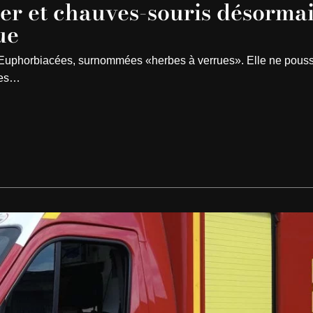
er et chauves-souris désorma
ue
s Euphorbiacées, surnommées «herbes à verrues». Elle ne pous
tes…