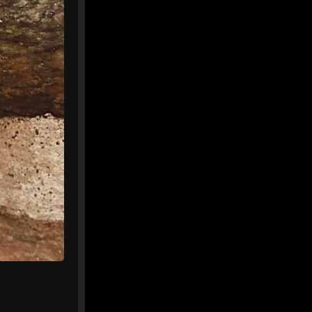
0
1
Twitter
MEDIA
8
@mediawebinfos
·
Août
WEB
Ligue 2 — Nantes – Red Star 0-
1 : ça commence mal
Ligue 2 — Nantes - Red Star
0-1 : ça commence mal -
Nantes Infos
Nantes s'incline 0-1 face au
Red Star à la Beaujoire pour
son entrée en Ligue 2. Cabral
offre la victoire aux
Audoniens.
nantes-infos.fr
0
0
Twitter
Afficher plus