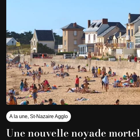
A la une
,
St-Nazaire Agglo
Une nouvelle noyade mortel