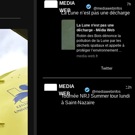
MEDIA
7h
@mediawebinfos
·
WEB
La Lune n’est pas une décharge
La Lune n’est pas une
décharge - Média Web
Robin des Bois dénonce la
pollution de la Lune par les
déchets spatiaux et appelle à
protéger l’environnement ...
media-web.fr
0
0
Twitter
MEDIA
12h
@mediawebinfos
·
WEB
Tournée NRJ Summer tour lundi
à Saint-Nazaire
Tournée NRJ Summer tour
lundi à Saint-Nazaire - Saint
Nazaire Infos
La tournée d’été NRJ s’arrête