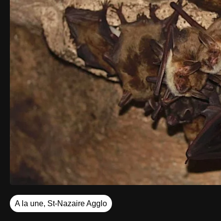
A la une
,
St-Nazaire Agglo