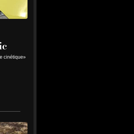
à Saint-Nazaire lundi 10 août
2026. Rendez-vous de 14h30
à 18h30 sur la plage face à la
place du Commando.
saintnazaire-infos.fr
0
0
Twitter
ic
MEDIA
19h
@mediawebinfos
·
te cinétique»
WEB
Assemblée du GRSB : à La
Baule, le maire ne bouge pas
d’un centimètre
Assemblée du GRSB : à La
Baule, le maire ne bouge
pas d’un centimètre - Côte
d'Amour Infos
À La Baule, le maire maintient
ses positions face au GRSB :
remblai, 700 arbres, padel,
plage et inquiétudes sur le
banc des Chiens.
cotedamour-infos.fr