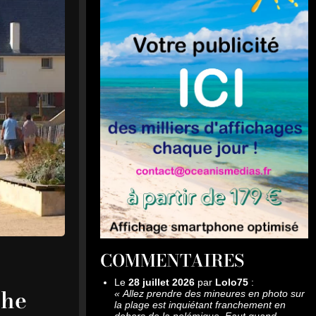
COMMENTAIRES
Le
28 juillet 2026
par
Lolo75
:
che
«
Allez prendre des mineures en photo sur
la plage est inquiétant franchement en
dehors de la polémique. Faut quand