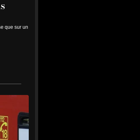
is
se que sur un