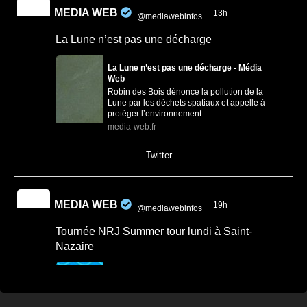
MEDIA WEB
13h
@mediawebinfos
·
La Lune n’est pas une décharge
La Lune n’est pas une décharge - Média
Web
Robin des Bois dénonce la pollution de la
Lune par les déchets spatiaux et appelle à
protéger l’environnement ...
media-web.fr
0
0
Twitter
MEDIA WEB
19h
@mediawebinfos
·
Tournée NRJ Summer tour lundi à Saint-
Nazaire
Tournée NRJ Summer tour lundi à Saint-
Nazaire - Saint Nazaire Infos
La tournée d’été NRJ s’arrête à Saint-