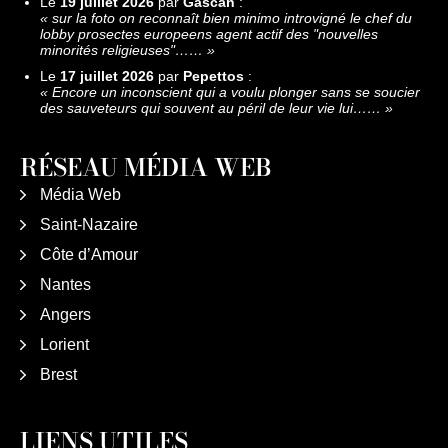
Le
19 juillet 2026
par
Gascan
:
«
sur la foto on reconnaît bien minimo introvigné le chef du
lobby prosectes europeens agent actif des "nouvelles
minorités religieuses"……
»
Le
17 juillet 2026
par
Pepettos
:
«
Encore un inconscient qui a voulu plonger sans se soucier
des sauveteurs qui souvent au péril de leur vie lui……
»
RÉSEAU MÉDIA WEB
Média Web
Saint-Nazaire
Côte d’Amour
Nantes
Angers
Lorient
Brest
LIENS UTILES