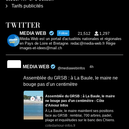
Tarifs publicités
TWITTER
MEDIA WEB
21,512
1,297
Follow
Média Web est un portail d'actualités nationales et régionales
en Pays de Loire et Bretagne. redac@media-web.fr Régie
images-et-idees@mail.ch
MEDIA WEB
4h
@mediawebinfos
·
Assemblée du GRSB : à La Baule, le maire ne
bouge pas d’un centimètre
Assemblée du GRSB : à La Baule, le maire
ne bouge pas d’un centimètre - Côte
d'Amour Infos
À La Baule, le maire maintient ses positions
face au GRSB : remblai, 700 arbres, padel,
plage et inquiétudes sur le banc des Chiens.
cotedamour-infos.fr