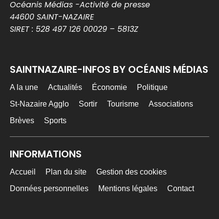
MEDIA WEB
7 Août
Océanis Médias -Activité de presse
@mediawebinfos
·
44600 SAINT-NAZAIRE
Une arnaque aux faux agents refait surface en
SIRET : 528 497 126 00029 – 5813Z
Loire-Atlantique : la police appelle à la vigilance
Une arnaque aux faux agents refait
surface en Loire-Atlantique : la police
SAINTNAZAIRE-INFOS BY OCÉANIS MÉDIAS
appelle à la vigilance -...
La police alerte en Loire-Atlantique après
plusieurs vols et tentatives d’escroquerie
A la une
Actualités
Économie
Politique
impliquant de faux agents. Conseils pour
éviter les pièges.
St-Nazaire Agglo
Sortir
Tourisme
Associations
nantes-infos.fr
Brèves
Sports
0
0
Twitter
INFORMATIONS
MEDIA WEB
7 Août
@mediawebinfos
·
Accueil
Plan du site
Gestion des cookies
Notre-Dame-des-Landes : des semis contre le
Données personnelles
Mentions légales
Contact
projet de CRA de Nantes
Notre-Dame-des-Landes : des semis