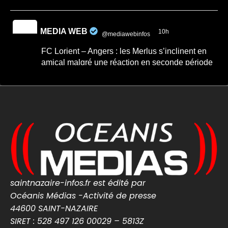
MEDIA WEB
10h
@mediawebinfos
·
FC Lorient – Angers : les Merlus s’inclinent en
amical malgré une réaction en seconde période
FC Lorient – Angers : les Merlus s’inclinent
en amical malgré une réaction en seconde
période -...
FC Lorient – Angers : les Merlus s’inclinent
2-1 en match amical à Inzinzac-Lochrist.
Résumé, buts et réacti...
lorient-infos.fr
0
0
Twitter
saintnazaire-infos.fr est édité par
MEDIA WEB
7 Août
Océanis Médias -Activité de presse
@mediawebinfos
·
44600 SAINT-NAZAIRE
Une arnaque aux faux agents refait surface en
SIRET : 528 497 126 00029 – 5813Z
Loire-Atlantique : la police appelle à la vigilance