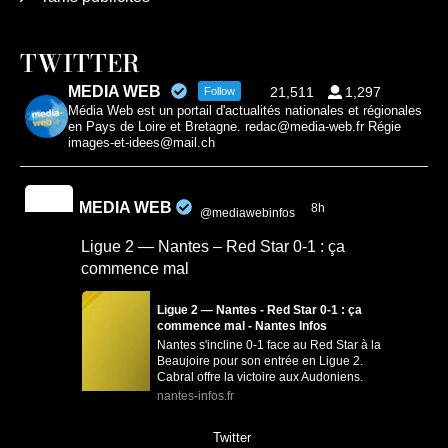
TWITTER
MEDIA WEB
21,511
1,297
Follow
Média Web est un portail d'actualités nationales et régionales
en Pays de Loire et Bretagne. redac@media-web.fr Régie
images-et-idees@mail.ch
MEDIA WEB
8h
@mediawebinfos
·
Ligue 2 — Nantes – Red Star 0-1 : ça
commence mal
Ligue 2 — Nantes - Red Star 0-1 : ça
commence mal - Nantes Infos
Nantes s'incline 0-1 face au Red Star à la
Beaujoire pour son entrée en Ligue 2.
Cabral offre la victoire aux Audoniens.
nantes-infos.fr
0
0
Twitter