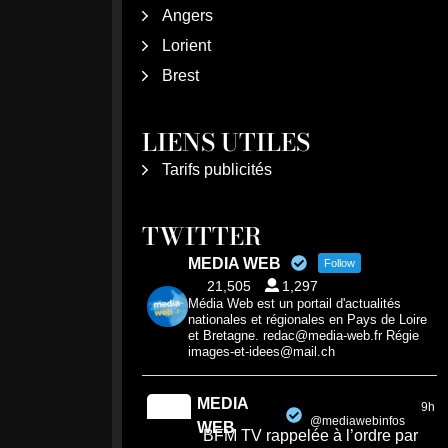
Angers
Lorient
Brest
LIENS UTILES
Tarifs publicités
TWITTER
MEDIA WEB
Follow
21,505
1,297
Média Web est un portail d'actualités
nationales et régionales en Pays de Loire
et Bretagne. redac@media-web.fr Régie
images-et-idees@mail.ch
MEDIA
9h
@mediawebinfos
·
WEB
BFM TV rappelée à l’ordre par