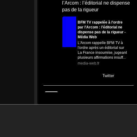
l’Arcom : l’éditorial ne dispense
pas de la rigueur
BFM TV rappelée à l'ordre
par l'Arcom : l'éditorial ne
dispense pas de la rigueur -
Média Web
L'Arcom rappelle BFM TV à
l'ordre après un éditorial sur
La France insoumise, jugeant
plusieurs affirmations insuff...
media-web.fr
0
0
Twitter
MEDIA
21h
@mediawebinfos
·
WEB
Biotope : Euphorbe de Séguier
et chauves-souris désormais
protégées en Loire-Atlantique
Biotope : Euphorbe de
Séguier et chauves-souris