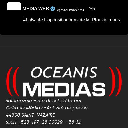
MEDIA WEB
24h
@mediawebinfos
·
#LaBaule L'opposition renvoie M. Plouvier dans
les cordes.
Quand on veut donner des leçons de
sérieux, encore faut-il commencer par
faire preuve de rigueur. -...
Après le conseil municipal de La Baule,
Passionnément Baulois répond aux critiques
de Mr. Plouvier relayées par ...
cotedamour-infos.fr
0
0
Twitter
MEDIA WEB
saintnazaire-infos.fr est édité par
5 Août
@mediawebinfos
·
Océanis Médias -Activité de presse
L’Urssaf Pays de la Loire dévoile les temps forts
44600 SAINT-NAZAIRE
de son année 2025
SIRET : 528 497 126 00029 – 5813Z