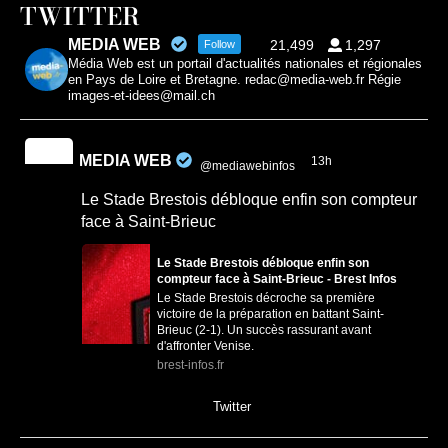
TWITTER
MEDIA WEB
21,499
1,297
Follow
Média Web est un portail d'actualités nationales et régionales
en Pays de Loire et Bretagne. redac@media-web.fr Régie
images-et-idees@mail.ch
MEDIA WEB
13h
@mediawebinfos
·
Le Stade Brestois débloque enfin son compteur
face à Saint-Brieuc
Le Stade Brestois débloque enfin son
compteur face à Saint-Brieuc - Brest Infos
Le Stade Brestois décroche sa première
victoire de la préparation en battant Saint-
Brieuc (2-1). Un succès rassurant avant
d'affronter Venise.
brest-infos.fr
0
0
Twitter