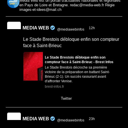
Média Web est un portail d'actualités nationales et régionales
en Pays de Loire et Bretagne. redac@media-web.fr Régie
images-et-idees@mail.ch
MEDIA WEB
12h
@mediawebinfos
·
Le Stade Brestois débloque enfin son compteur
face à Saint-Brieuc
Le Stade Brestois débloque enfin son
compteur face à Saint-Brieuc - Brest Infos
Le Stade Brestois décroche sa première
victoire de la préparation en battant Saint-
Brieuc (2-1). Un succès rassurant avant
d'affronter Venise.
brest-infos.fr
0
0
Twitter
MEDIA WEB
23h
@mediawebinfos
·