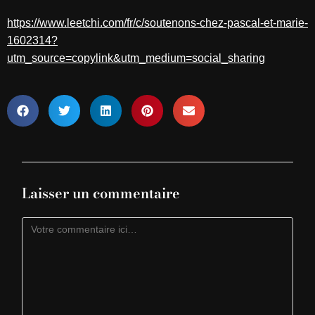
https://www.leetchi.com/fr/c/soutenons-chez-pascal-et-marie-
1602314?
utm_source=copylink&utm_medium=social_sharing
Laisser un commentaire