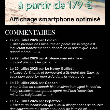
COMMENTAIRES
Le
28 juillet 2026
par
Lolo75
:
«
Allez prendre des mineures en photo sur la plage est
inquiétant franchement en dehors de la polémique. Faut
quand même……
»
Le
27 juillet 2026
par
Arobase.com retailleau
:
«
ils ont pris tous les gens…
»
Le
20 juillet 2026
par
Le Norcy Guillet
:
«
Native de Trignac et demeurant à St André des Eaux, je
veux bien apporter mon aide dans la mesure de……
»
Le
19 juillet 2026
par
Gascan
:
«
sur la foto on reconnaît bien minimo introvigné le chef du
lobby prosectes europeens agent actif des "nouvelles
minorités religieuses"……
»
Le
17 juillet 2026
par
Pepettos
:
«
Encore un inconscient qui a voulu plonger sans se soucier
des sauveteurs qui souvent au péril de leur vie lui……
»