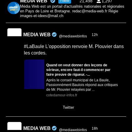
MEDIA WEB
21,498
1,297
Follow
Média Web est un portail d'actualités nationales et régionales
en Pays de Loire et Bretagne. redac@media-web.fr Régie
images-et-idees@mail.ch
MEDIA WEB
12h
@mediawebinfos
·
#LaBaule L'opposition renvoie M. Plouvier dans
les cordes.
Quand on veut donner des leçons de
sérieux, encore faut-il commencer par
faire preuve de rigueur. -...
Après le conseil municipal de La Baule,
Passionnément Baulois répond aux critiques
de Mr. Plouvier relayées par ...
cotedamour-infos.fr
0
0
Twitter
MEDIA WEB
18h
@mediawebinfos
·