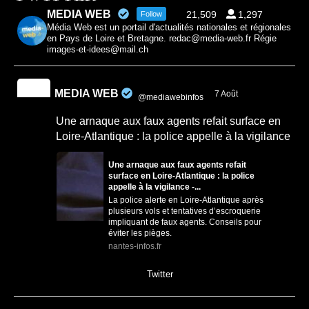
MEDIA WEB
21,509
1,297
Follow
Média Web est un portail d'actualités nationales et régionales
en Pays de Loire et Bretagne. redac@media-web.fr Régie
images-et-idees@mail.ch
MEDIA WEB
7 Août
@mediawebinfos
·
Une arnaque aux faux agents refait surface en
Loire-Atlantique : la police appelle à la vigilance
Une arnaque aux faux agents refait
surface en Loire-Atlantique : la police
appelle à la vigilance -...
La police alerte en Loire-Atlantique après
plusieurs vols et tentatives d’escroquerie
impliquant de faux agents. Conseils pour
éviter les pièges.
nantes-infos.fr
0
0
Twitter