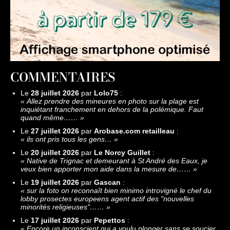
COMMENTAIRES
Le
28 juillet 2026
par
Lolo75
:
«
Allez prendre des mineures en photo sur la plage est
inquiétant franchement en dehors de la polémique. Faut
quand même……
»
Le
27 juillet 2026
par
Arobase.com retailleau
:
«
ils ont pris tous les gens…
»
Le
20 juillet 2026
par
Le Norcy Guillet
:
«
Native de Trignac et demeurant à St André des Eaux, je
veux bien apporter mon aide dans la mesure de……
»
Le
19 juillet 2026
par
Gascan
:
«
sur la foto on reconnaît bien minimo introvigné le chef du
lobby prosectes europeens agent actif des "nouvelles
minorités religieuses"……
»
Le
17 juillet 2026
par
Pepettos
:
«
Encore un inconscient qui a voulu plonger sans se soucier