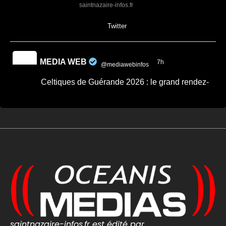
saintnazaire-infos.fr
0
0
Twitter
MEDIA WEB
7h
@mediawebinfos
·
Celtiques de Guérande 2026 : le grand rendez-
vous breton revient ce week-end
Celtiques de Guérande 2026 : le grand
rendez-vous breton revient ce week-end -
Côte d'Amour Infos
Celtiques de Guérande 2026 : dates,
programme et artistes attendus pour ce
grand rendez-vous breton avec Fest-Noz et
traditions celtiques.
cotedamour-infos.fr
0
0
Twitter
saintnazaire-infos.fr est édité par