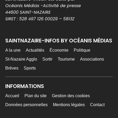
MEDIA WEB
8h
@mediawebinfos
·
Océanis Médias -Activité de presse
44600 SAINT-NAZAIRE
#BREST Stade Brestois : Joseph Nonge, un
SIRET : 528 497 126 00029 – 5813Z
premier renfort au milieu pour lancer le mercato
Stade Brestois : Joseph Nonge, un
premier renfort au milieu pour lancer le
mercato - Brest Infos
SAINTNAZAIRE-INFOS BY OCÉANIS MÉDIAS
Le Stade Brestois officialise sa première
recrue de l’été avec Joseph Nonge. Le
A la une
Actualités
Économie
Politique
milieu belge de 21 ans s’en...
brest-infos.fr
St-Nazaire Agglo
Sortir
Tourisme
Associations
0
0
Twitter
Brèves
Sports
INFORMATIONS
MEDIA WEB
11h
@mediawebinfos
·
Accueil
Plan du site
Gestion des cookies
FC Nantes : accord trouvé pour le retour de
Saïdou Sow, la piste Yanis Zouaoui se refroidit
Données personnelles
Mentions légales
Contact
FC Nantes : accord trouvé pour le retour
de Saïdou Sow, la piste Yanis Zouaoui se