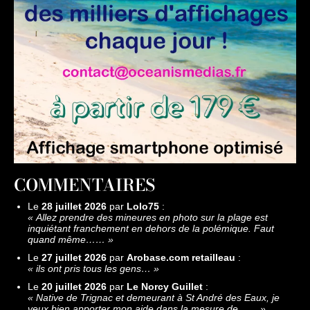
COMMENTAIRES
Le
28 juillet 2026
par
Lolo75
:
«
Allez prendre des mineures en photo sur la plage est
inquiétant franchement en dehors de la polémique. Faut
quand même……
»
Le
27 juillet 2026
par
Arobase.com retailleau
:
«
ils ont pris tous les gens…
»
Le
20 juillet 2026
par
Le Norcy Guillet
:
«
Native de Trignac et demeurant à St André des Eaux, je
veux bien apporter mon aide dans la mesure de……
»