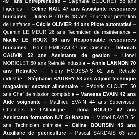
49
ans Entrepreneuse
– Stéphane BOUCHET 56 ans
Ingénieur –
Céline NAIL 47 ans Assistante ressources
humaines
– Julien PLOTON 48 ans Éducateur protection
de l’enfance –
Cécile OLIVIER 44 ans Pilote automatisé
–
Quentin LE MEUR 26 ans Technicien de maintenance –
Maëlle LE ROUX 36 ans Responsable ressources
humaines
– Hamid HMIDANI 47 ans Cuisinier –
Déborah
CAUVIN 52 ans Assistante de gestion
– Lionel
MORICLET 60 ans Retraité industrie –
Annie LANNON 70
ans Retraitée
– Thierry HOUSSAIS 62 ans Retraité
industrie –
Stéphanie BAUBRY 53 ans Adjoint technique
magasinier secteur alimentaire
– Frédéric CLOUET 50
ans Chef de mission comptable –
Vanessa EVAIN 42 ans
Aide soignante
– Matthieu EVAIN 44 ans Superviseur
Chantiers de l’Atlantique –
Ilona BOULO 42 ans
Assistante formation IUT St-Nazaire
– Michel DAVID 54
ans Technicien chimiste –
Céline BOURSIN 45 ans
Auxiliaire de puériculture
– Pascal SARDAIS 63 ans