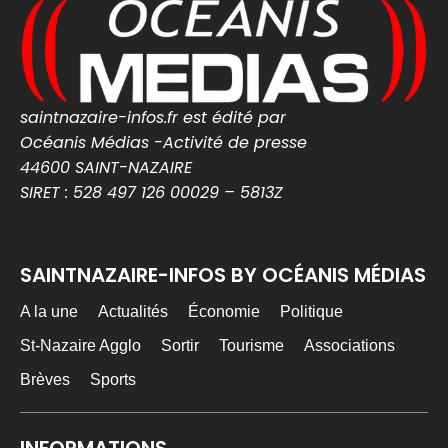
saintnazaire-infos.fr
0
0
Twitter
MEDIA WEB
saintnazaire-infos.fr est édité par
6 Août
@mediawebinfos
·
Océanis Médias -Activité de presse
Celtiques de Guérande 2026 : le grand rendez-
44600 SAINT-NAZAIRE
vous breton revient ce week-end
SIRET : 528 497 126 00029 – 5813Z
Celtiques de Guérande 2026 : le grand
rendez-vous breton revient ce week-end -
Côte d'Amour Infos
Celtiques de Guérande 2026 : dates,
SAINTNAZAIRE-INFOS BY OCÉANIS MÉDIAS
programme et artistes attendus pour ce
grand rendez-vous breton avec Fest-Noz et
A la une
Actualités
Économie
Politique
traditions celtiques.
cotedamour-infos.fr
St-Nazaire Agglo
Sortir
Tourisme
Associations
0
0
Twitter
Brèves
Sports
INFORMATIONS
MEDIA WEB
6 Août