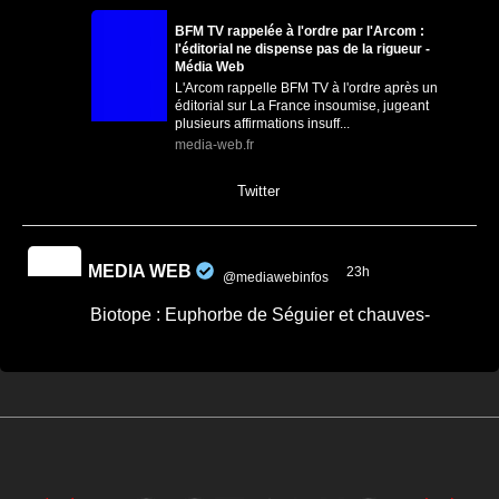
BFM TV rappelée à l'ordre par l'Arcom :
l'éditorial ne dispense pas de la rigueur -
Média Web
L'Arcom rappelle BFM TV à l'ordre après un
éditorial sur La France insoumise, jugeant
plusieurs affirmations insuff...
media-web.fr
0
0
Twitter
MEDIA WEB
23h
@mediawebinfos
·
Biotope : Euphorbe de Séguier et chauves-
souris désormais protégées en Loire-Atlantique
Biotope : Euphorbe de Séguier et chauves-
souris désormais protégées en Loire-
Atlantique - Saint...
Une plante et des chauves-souris désormais
protégées en Loire-Atlantique par un arrêté
de protection de biotope