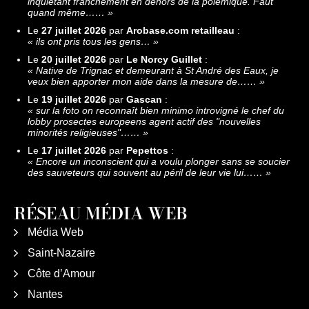
inquiétant franchement en dehors de la polémique. Faut
quand même……
»
Le
27 juillet 2026
par
Arobase.com retailleau
:
«
ils ont pris tous les gens…
»
Le
20 juillet 2026
par
Le Norcy Guillet
:
«
Native de Trignac et demeurant à St André des Eaux, je
veux bien apporter mon aide dans la mesure de……
»
Le
19 juillet 2026
par
Gascan
:
«
sur la foto on reconnaît bien minimo introvigné le chef du
lobby prosectes europeens agent actif des "nouvelles
minorités religieuses"……
»
Le
17 juillet 2026
par
Pepettos
:
«
Encore un inconscient qui a voulu plonger sans se soucier
des sauveteurs qui souvent au péril de leur vie lui……
»
RÉSEAU MÉDIA WEB
Média Web
Saint-Nazaire
Côte d’Amour
Nantes