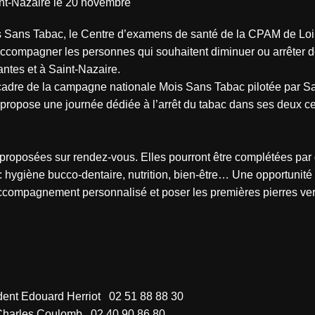
int-Nazaire le 20 novembre
is Sans Tabac, le Centre d’examens de santé de la CPAM de Loi
ccompagner les personnes qui souhaitent diminuer ou arrêter d
tes et à Saint-Nazaire.
cadre de la campagne nationale Mois Sans Tabac pilotée par S
propose une journée dédiée à l’arrêt du tabac dans ses deux c
 proposées sur rendez-vous. Elles pourront être complétées par 
 : hygiène bucco-dentaire, nutrition, bien-être… Une opportunité
 accompagnement personnalisé et poser les premières pierres ve
ident Edouard Herriot 02 51 88 88 30
e Charles Coulomb 02 40 90 86 80