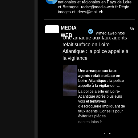
nationales et régionales en Pays de Loire
et Bretagne. redac@media-web.fr Régie
images-et-idees@mail.ch
MEDIA
6h
@mediawebinfos
·
WEB
Une arnaque aux faux agents
refait surface en Loire-
Atlantique : la police appelle à
la vigilance
Une arnaque aux faux
agents refait surface en
Loire-Atlantique : la police
appelle à la vigilance -...
La police alerte en Loire-
Atlantique après plusieurs
vols et tentatives
d’escroquerie impliquant de
faux agents. Conseils pour
éviter les pièges.
nantes-infos.fr
0
0
Twitter