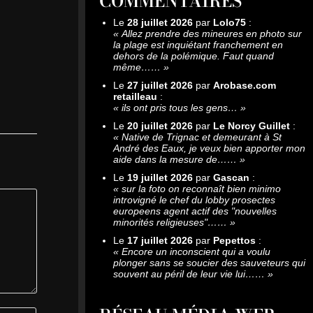
COMMENTAIRES
Le
28 juillet 2026
par
Lolo75
:
«
Allez prendre des mineures en photo sur
la plage est inquiétant franchement en
dehors de la polémique. Faut quand
même……
»
Le
27 juillet 2026
par
Arobase.com
retailleau
:
«
ils ont pris tous les gens…
»
Le
20 juillet 2026
par
Le Norcy Guillet
:
«
Native de Trignac et demeurant à St
André des Eaux, je veux bien apporter mon
aide dans la mesure de……
»
Le
19 juillet 2026
par
Gascan
:
«
sur la foto on reconnaît bien minimo
introvigné le chef du lobby prosectes
europeens agent actif des "nouvelles
minorités religieuses"……
»
Le
17 juillet 2026
par
Pepettos
:
«
Encore un inconscient qui a voulu
plonger sans se soucier des sauveteurs qui
souvent au péril de leur vie lui……
»