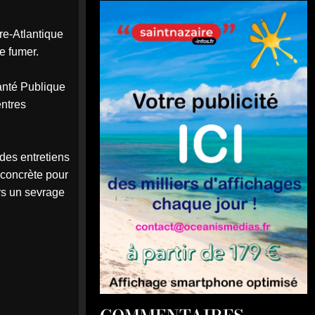
re-Atlantique
e fumer.
anté Publique
entres
des entretiens
 concrète pour
rs un sevrage