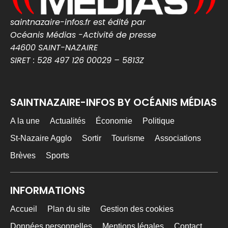
MEDIA WEB
7 Août
@mediawebinfos
·
saintnazaire-infos.fr est édité par
Une arnaque aux faux agents refait surface en
Océanis Médias -Activité de presse
Loire-Atlantique : la police appelle à la vigilance
44600 SAINT-NAZAIRE
SIRET : 528 497 126 00029 – 5813Z
Une arnaque aux faux agents refait
surface en Loire-Atlantique : la police
appelle à la vigilance -...
La police alerte en Loire-Atlantique après
plusieurs vols et tentatives d’escroquerie
SAINTNAZAIRE-INFOS BY OCÉANIS MÉDIAS
impliquant de faux agents. Conseils pour
éviter les pièges.
A la une
Actualités
Économie
Politique
nantes-infos.fr
St-Nazaire Agglo
Sortir
Tourisme
Associations
0
0
Twitter
Brèves
Sports
MEDIA WEB
7 Août
@mediawebinfos
·
INFORMATIONS
Notre-Dame-des-Landes : des semis contre le
Accueil
Plan du site
Gestion des cookies
projet de CRA de Nantes
Données personnelles
Mentions légales
Contact