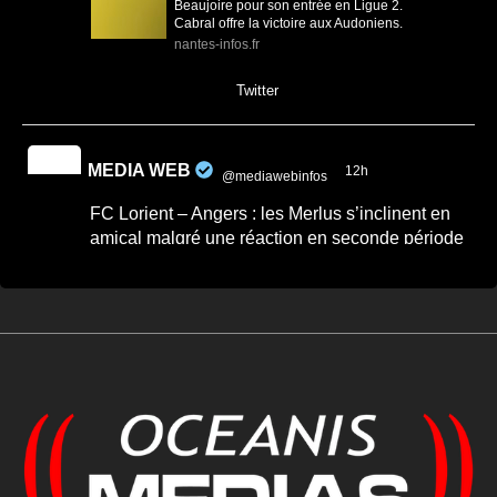
Beaujoire pour son entrée en Ligue 2.
Cabral offre la victoire aux Audoniens.
nantes-infos.fr
0
0
Twitter
MEDIA WEB
12h
@mediawebinfos
·
FC Lorient – Angers : les Merlus s’inclinent en
amical malgré une réaction en seconde période
FC Lorient – Angers : les Merlus s’inclinent
en amical malgré une réaction en seconde
période -...
FC Lorient – Angers : les Merlus s’inclinent
2-1 en match amical à Inzinzac-Lochrist.
Résumé, buts et réacti...
lorient-infos.fr
0
0
Twitter