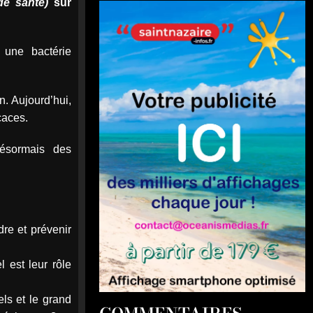
de santé)
sur
 une bactérie
n. Aujourd’hui,
caces.
désormais des
re et prévenir
l est leur rôle
els et le grand