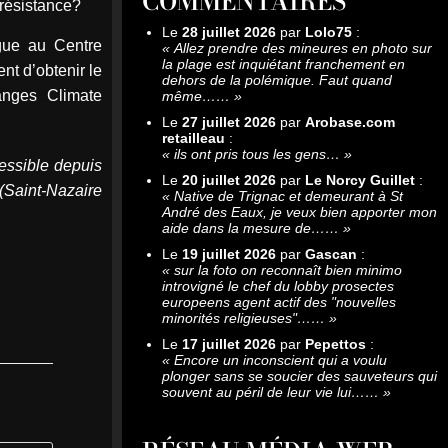
COMMENTAIRES
orésistance?
Le
28 juillet 2026
par
Lolo75
:
ogue au Centre
«
Allez prendre des mineures en photo sur
la plage est inquiétant franchement en
nt d’obtenir le
dehors de la polémique. Faut quand
nges Climate
même……
»
Le
27 juillet 2026
par
Arobase.com
retailleau
:
«
ils ont pris tous les gens…
»
essible depuis
Le
20 juillet 2026
par
Le Norcy Guillet
:
Saint-Nazaire
«
Native de Trignac et demeurant à St
André des Eaux, je veux bien apporter mon
aide dans la mesure de……
»
Le
19 juillet 2026
par
Gascan
:
«
sur la foto on reconnaît bien minimo
introvigné le chef du lobby prosectes
europeens agent actif des "nouvelles
minorités religieuses"……
»
Le
17 juillet 2026
par
Pepettos
:
«
Encore un inconscient qui a voulu
plonger sans se soucier des sauveteurs qui
souvent au péril de leur vie lui……
»