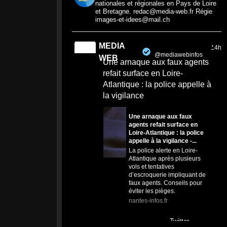
nationales et régionales en Pays de Loire
et Bretagne. redac@media-web.fr Régie
images-et-idees@mail.ch
MEDIA
14h
@mediawebinfos
·
WEB
Une arnaque aux faux agents
refait surface en Loire-
Atlantique : la police appelle à
la vigilance
Une arnaque aux faux
agents refait surface en
Loire-Atlantique : la police
appelle à la vigilance -...
La police alerte en Loire-
Atlantique après plusieurs
vols et tentatives
d’escroquerie impliquant de
faux agents. Conseils pour
éviter les pièges.
nantes-infos.fr
0
0
Twitter