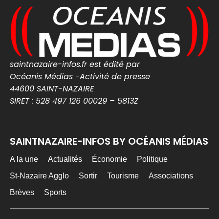
l’utilisation de terres de l’ex-Zad po...
nantes-infos.fr
0
0
Twitter
saintnazaire-infos.fr est édité par
MEDIA WEB
7 Août
@mediawebinfos
·
Océanis Médias -Activité de presse
44600 SAINT-NAZAIRE
Le chômage repart à la hausse et atteint un
SIRET : 528 497 126 00029 – 5813Z
niveau inédit depuis la crise du Covid
Le chômage repart à la hausse et atteint
un niveau inédit depuis la crise du Covid -
Média Web
SAINTNAZAIRE-INFOS BY OCÉANIS MÉDIAS
Le taux de chômage atteint 8,3 % en France
au deuxième trimestre, son niveau le plus
A la une
Actualités
Économie
Politique
élevé depuis la crise ...
media-web.fr
St-Nazaire Agglo
Sortir
Tourisme
Associations
0
0
Twitter
Brèves
Sports