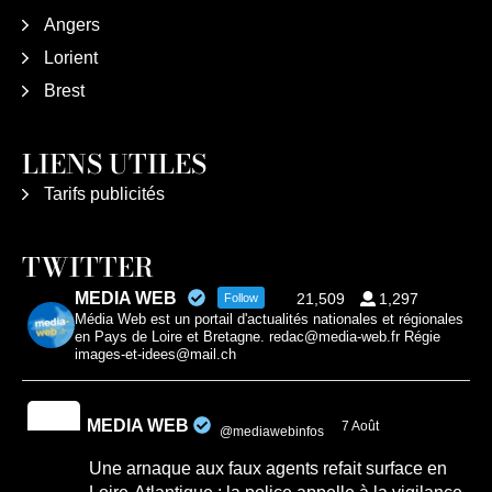
Angers
Lorient
Brest
LIENS UTILES
Tarifs publicités
TWITTER
MEDIA WEB
21,509
1,297
Follow
Média Web est un portail d'actualités nationales et régionales
en Pays de Loire et Bretagne. redac@media-web.fr Régie
images-et-idees@mail.ch
MEDIA WEB
7 Août
@mediawebinfos
·
Une arnaque aux faux agents refait surface en