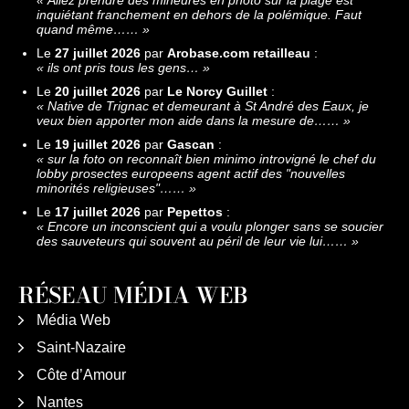
«
Allez prendre des mineures en photo sur la plage est
inquiétant franchement en dehors de la polémique. Faut
quand même……
»
Le
27 juillet 2026
par
Arobase.com retailleau
:
«
ils ont pris tous les gens…
»
Le
20 juillet 2026
par
Le Norcy Guillet
:
«
Native de Trignac et demeurant à St André des Eaux, je
veux bien apporter mon aide dans la mesure de……
»
Le
19 juillet 2026
par
Gascan
:
«
sur la foto on reconnaît bien minimo introvigné le chef du
lobby prosectes europeens agent actif des "nouvelles
minorités religieuses"……
»
Le
17 juillet 2026
par
Pepettos
:
«
Encore un inconscient qui a voulu plonger sans se soucier
des sauveteurs qui souvent au péril de leur vie lui……
»
RÉSEAU MÉDIA WEB
Média Web
Saint-Nazaire
Côte d’Amour
Nantes