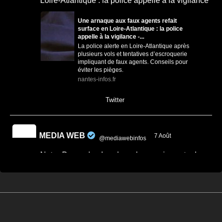
Loire-Atlantique : la police appelle à la vigilance
Une arnaque aux faux agents refait
surface en Loire-Atlantique : la police
appelle à la vigilance -...
La police alerte en Loire-Atlantique après
plusieurs vols et tentatives d’escroquerie
impliquant de faux agents. Conseils pour
éviter les pièges.
nantes-infos.fr
0
0
Twitter
MEDIA WEB
7 Août
@mediawebinfos
·
Notre-Dame-des-Landes : des semis contre le
projet de CRA de Nantes
Notre-Dame-des-Landes : des semis
contre le projet de CRA de Nantes -
Nantes Infos
À Notre-Dame-des-Landes, habitants,
paysans et collectifs se mobilisent contre