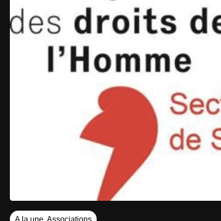
A la une
,
Associations