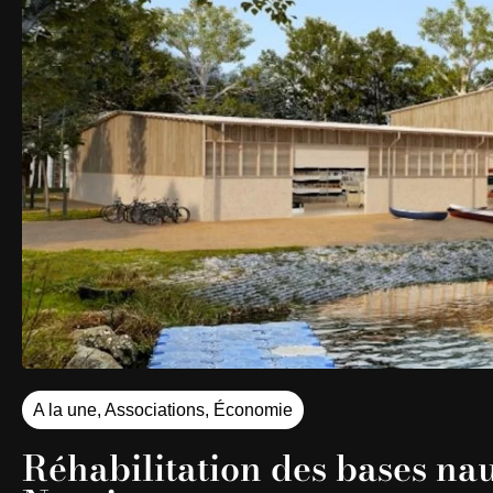
A la une
,
Associations
,
Économie
Réhabilitation des bases nau