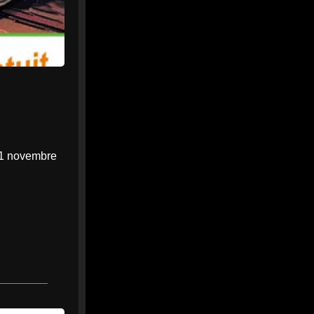
Biotope : Euphorbe de
Séguier et chauves-souris
désormais protégées en
Loire-Atlantique - Saint...
Une plante et des chauves-
souris désormais protégées
en Loire-Atlantique par un
arrêté de protection de
biotope
saintnazaire-infos.fr
 21 novembre
0
0
Twitter
MEDIA
6
@mediawebinfos
·
Août
WEB
Celtiques de Guérande 2026 :
le grand rendez-vous breton
revient ce week-end
Celtiques de Guérande 2026
: le grand rendez-vous
breton revient ce week-end -
Côte d'Amour Infos