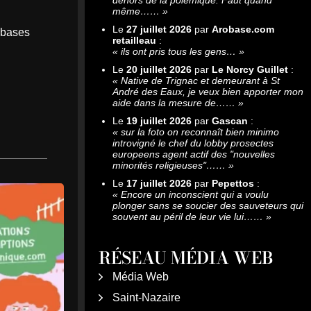
même……
»
Le
27 juillet 2026
par
Arobase.com
s bases
retailleau
:
«
ils ont pris tous les gens…
»
Le
20 juillet 2026
par
Le Norcy Guillet
:
«
Native de Trignac et demeurant à St
André des Eaux, je veux bien apporter mon
aide dans la mesure de……
»
Le
19 juillet 2026
par
Gascan
:
«
sur la foto on reconnaît bien minimo
introvigné le chef du lobby prosectes
europeens agent actif des "nouvelles
minorités religieuses"……
»
Le
17 juillet 2026
par
Pepettos
:
«
Encore un inconscient qui a voulu
plonger sans se soucier des sauveteurs qui
souvent au péril de leur vie lui……
»
RÉSEAU MÉDIA WEB
Média Web
Saint-Nazaire