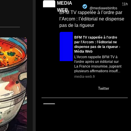
MEDIA
11h
@mediawebinfos
·
WEB
BFM TV rappelée à l’ordre par
l’Arcom : l’éditorial ne dispense
pas de la rigueur
BFM TV rappelée à l'ordre
par l'Arcom : l'éditorial ne
dispense pas de la rigueur -
Média Web
L'Arcom rappelle BFM TV à
l'ordre après un éditorial sur
La France insoumise, jugeant
plusieurs affirmations insuff...
media-web.fr
0
0
Twitter
MEDIA
23h
@mediawebinfos
·
WEB
Biotope : Euphorbe de Séguier
et chauves-souris désormais
protégées en Loire-Atlantique