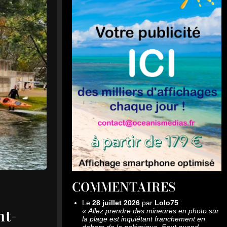
COMMENTAIRES
Le
28 juillet 2026
par
Lolo75
:
nt-
«
Allez prendre des mineures en photo sur
la plage est inquiétant franchement en
dehors de la polémique. Faut quand