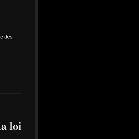
avec Joseph Nonge. Le
milieu belge de 21 ans s’en...
brest-infos.fr
0
0
Twitter
re des
Afficher plus
a loi