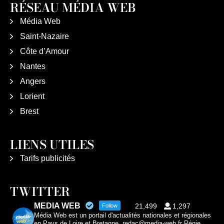
RÉSEAU MÉDIA WEB
Média Web
Saint-Nazaire
Côte d’Amour
Nantes
Angers
Lorient
Brest
LIENS UTILES
Tarifs publicités
TWITTER
MEDIA WEB
21,499
1,297
Follow
Média Web est un portail d'actualités nationales et régionales
en Pays de Loire et Bretagne. redac@media-web.fr Régie