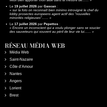
veux bien apporter mon aide dans la mesure de……
»
Le
19 juillet 2026
par
Gascan
:
«
sur la foto on reconnaît bien minimo introvigné le chef du
lobby prosectes europeens agent actif des "nouvelles
minorités religieuses"……
»
Le
17 juillet 2026
par
Pepettos
:
«
Encore un inconscient qui a voulu plonger sans se soucier
des sauveteurs qui souvent au péril de leur vie lui……
»
RÉSEAU MÉDIA WEB
Média Web
Saint-Nazaire
Côte d’Amour
Nantes
Angers
Lorient
Brest