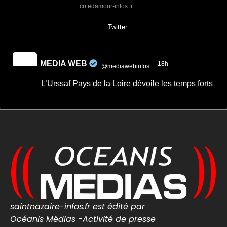
cotedamour-infos.fr
0
0
Twitter
MEDIA WEB
18h
@mediawebinfos
·
L’Urssaf Pays de la Loire dévoile les temps forts
de son année 2025
L'Urssaf Pays de la Loire dévoile les
temps forts de son année 2025 - Média
Web
Le rapport d'activité 2025 de l'Urssaf Pays de
la Loire revient sur les temps forts de l'année
: proximité, i...
media-web.fr
0
0
Twitter
saintnazaire-infos.fr est édité par
Océanis Médias -Activité de presse
MEDIA WEB
5 Août