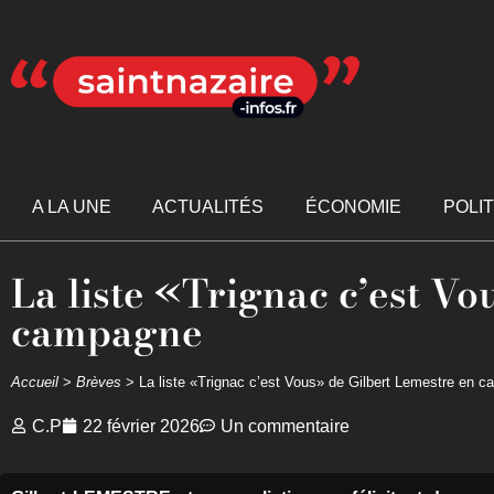
A LA UNE
ACTUALITÉS
ÉCONOMIE
POLI
La liste «Trignac c’est V
campagne
Accueil
>
Brèves
>
La liste «Trignac c’est Vous» de Gilbert Lemestre en 
C.P
22 février 2026
Un commentaire