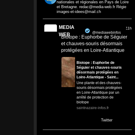
nationales et régionales en Pays de Loire
et Bretagne. redac@media-web.fr Régie
images-et-idees@mail.ch
MEDIA
11h
@mediawebinfos
·
WEB
Biotope : Euphorbe de Séguier
et chauves-souris désormais
protégées en Loire-Atlantique
Biotope : Euphorbe de
Séguier et chauves-souris
désormais protégées en
Loire-Atlantique - Saint...
Une plante et des chauves-
souris désormais protégées
en Loire-Atlantique par un
arrêté de protection de
biotope
saintnazaire-infos.fr
0
0
Twitter