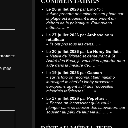
COMMENTAIRES
Le
28 juillet 2026
par
Lolo75
:
«
Allez prendre des mineures en photo sur
la plage est inquiétant franchement en
dehors de la polémique. Faut quand
même……
»
Le
27 juillet 2026
par
Arobase.com
retailleau
:
«
ils ont pris tous les gens…
»
Le
20 juillet 2026
par
Le Norcy Guillet
:
«
Native de Trignac et demeurant à St
ÉPONDRE
André des Eaux, je veux bien apporter mon
aide dans la mesure de……
»
de mes
Le
19 juillet 2026
par
Gascan
:
«
sur la foto on reconnaît bien minimo
introvigné le chef du lobby prosectes
europeens agent actif des "nouvelles
minorités religieuses"……
»
Le
17 juillet 2026
par
Pepettos
:
«
Encore un inconscient qui a voulu
plonger sans se soucier des sauveteurs qui
souvent au péril de leur vie lui……
»